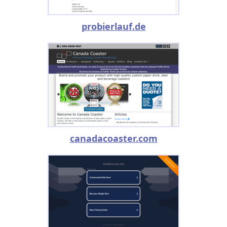
probierlauf.de
canadacoaster.com