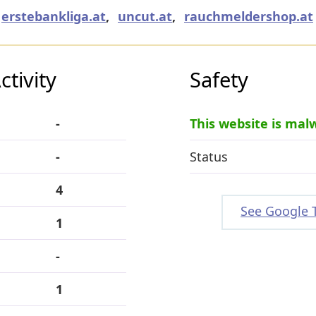
erstebankliga.at
,
uncut.at
,
rauchmeldershop.at
tivity
Safety
-
This website is mal
-
Status
4
See Google 
1
-
1