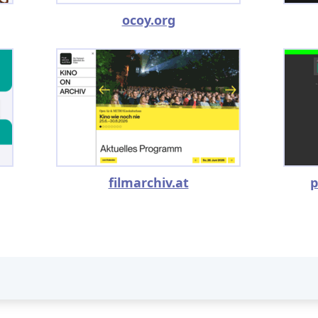
ocoy.org
filmarchiv.at
p