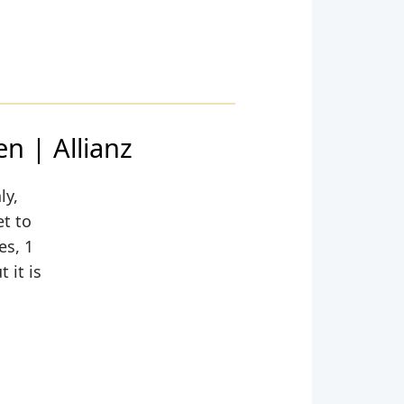
n | Allianz
ly,
et to
es, 1
 it is