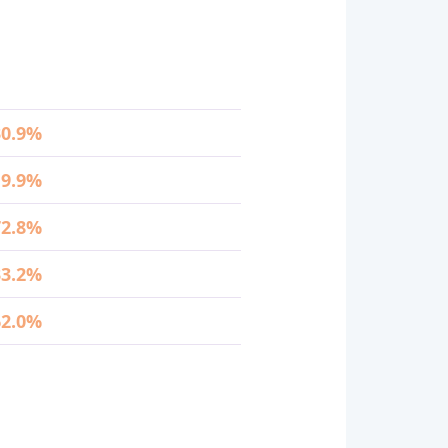
30.9%
19.9%
72.8%
33.2%
62.0%