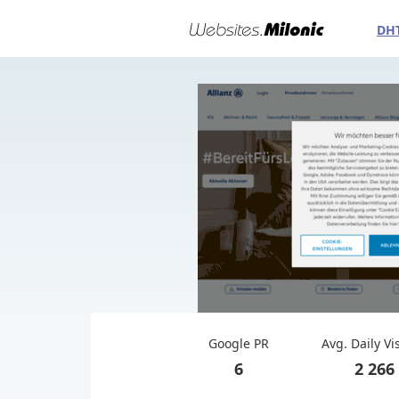
DH
Google PR
Avg. Daily Vi
6
2 266