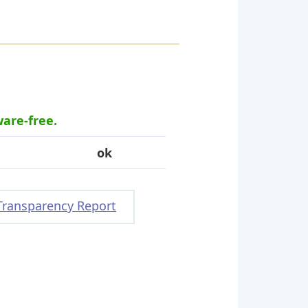
ware-free.
ok
Transparency Report