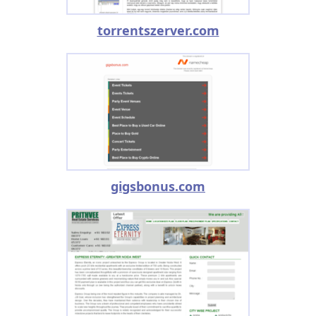
torrentszerver.com
gigsbonus.com