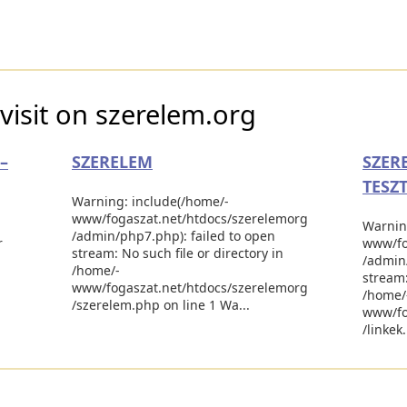
visit on szerelem.org
–
SZERELEM
SZER
TESZ
Warning: include(/home/-
www/fogaszat.net/htdocs/szerelemorg
Warnin
/admin/php7.php): failed to open
r
www/fo
stream: No such file or directory in
/admin/
/home/-
stream:
www/fogaszat.net/htdocs/szerelemorg
/home/
/szerelem.php on line 1 Wa...
www/fo
/linkek