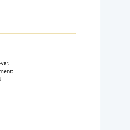
ver,
oment:
d