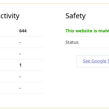
tivity
Safety
644
This website is mal
-
Status
-
See Google 
1
-
-