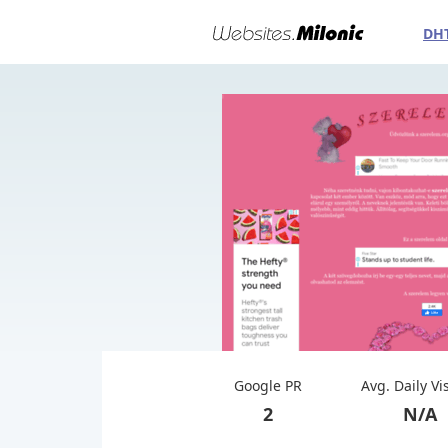
DH
Google PR
Avg. Daily Vi
2
N/A