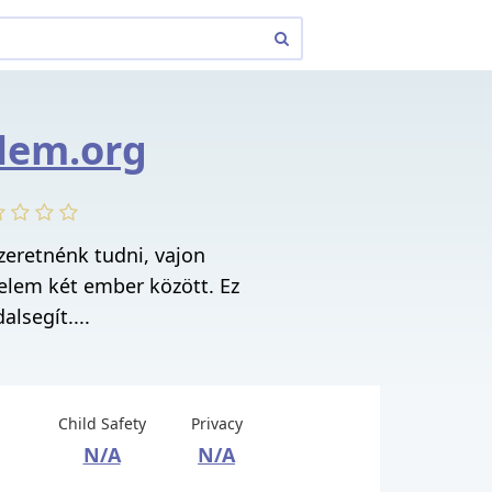
lem.org
zeretnénk tudni, vajon
elem két ember között. Ez
alsegít....
Child Safety
Privacy
N/A
N/A