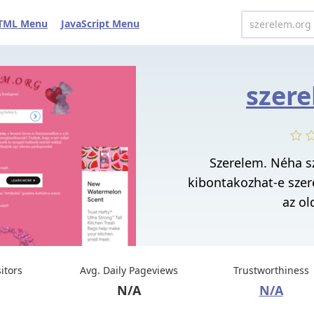
TML Menu
JavaScript Menu
szere
Szerelem. Néha s
kibontakozhat-e szer
az old
sitors
Avg. Daily Pageviews
Trustworthiness
N/A
N/A