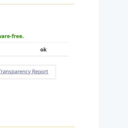
ware-free.
ok
Transparency Report