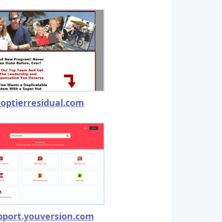
toptierresidual.com
pport.youversion.com