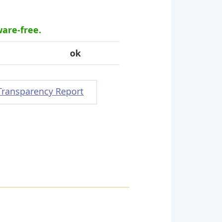
ware-free.
ok
Transparency Report