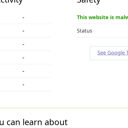
-
This website is mal
-
Status
-
See Google 
-
-
-
u can learn about