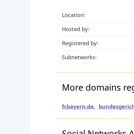
Location:
Hosted by:
Registered by:
Subnetworks:
More domains reg
fcbayern.de
,
bundesgerich
Social Networks Ac