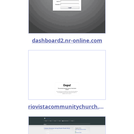
dashboard2.nr-online.com
riovistacommunitychurch.proofhub.com