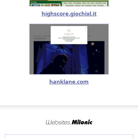
highscore.giochixl.it
hanklane.com