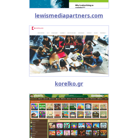
lewismediapartners.com
korelko.gr