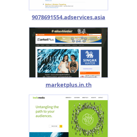
9078691554.adservices.asia
marketplus.in.th