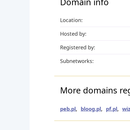
Domain info
Location:
Hosted by:
Registered by:
Subnetworks:
More domains reg
peb.pl
,
bloog.pl
,
pf.pl
,
wiz