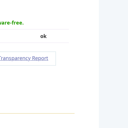
ware-free.
ok
Transparency Report