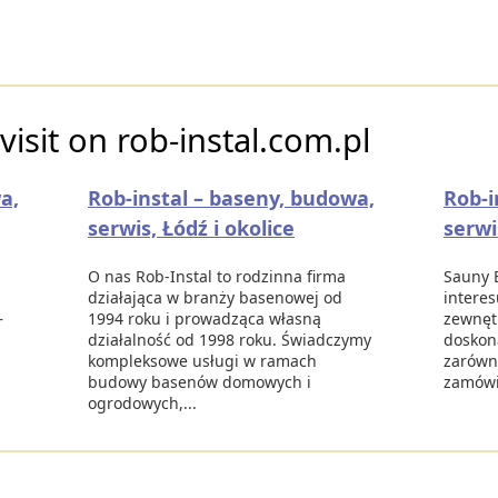
isit on rob-instal.com.pl
a,
Rob-instal – baseny, budowa,
Rob-i
serwis, Łódź i okolice
serwi
O nas Rob-Instal to rodzinna firma
Sauny 
działająca w branży basenowej od
interes
–
1994 roku i prowadząca własną
zewnętr
działalność od 1998 roku. Świadczymy
doskon
kompleksowe usługi w ramach
zarówno
budowy basenów domowych i
zamówie
ogrodowych,...