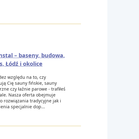
nstal – baseny, budowa,
s, Łódź i okolice
Bez względu na to, czy
ują Cię sauny fińskie, sauny
zne czy łaźnie parowe - trafiłeś
ale. Nasza oferta obejmuje
 rozwiązania tradycyjne jak i
nia specjalnie dop...