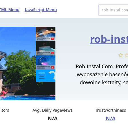
TML Menu
JavaScript Menu
rob-ins
Rob Instal Com. Prof
wyposażenie basenów
dowolne kształty, s
sitors
Avg. Daily Pageviews
Trustworthiness
N/A
N/A