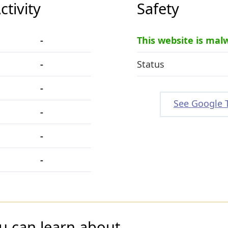
tivity
Safety
-
This website is mal
-
Status
-
See Google 
-
-
-
u can learn about