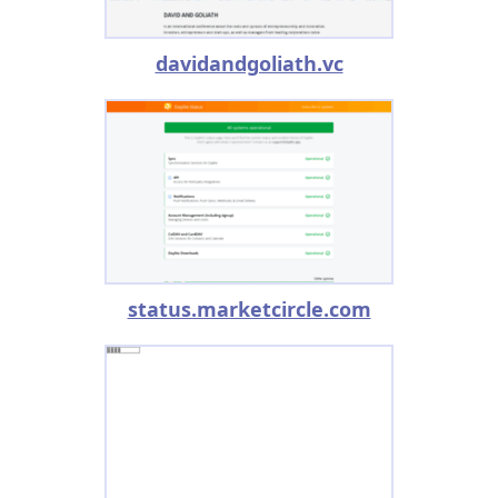
davidandgoliath.vc
status.marketcircle.com