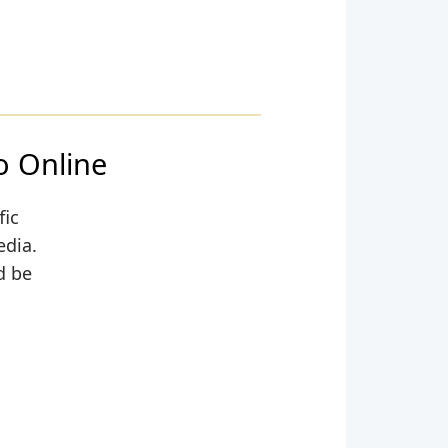
o Online
fic
edia.
d be