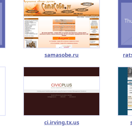
samasobe.ru
rat
ci.irving.tx.us