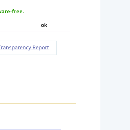
ware-free.
ok
Transparency Report