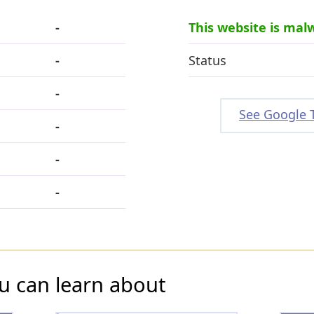
-
This website is mal
-
Status
-
See Google 
-
-
-
u can learn about