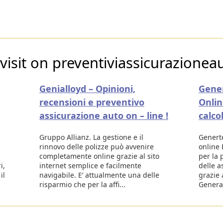
visit on preventiviassicurazionea
Genialloyd – Opinioni,
Gener
recensioni e preventivo
Onlin
assicurazione auto on – line !
calco
Gruppo Allianz. La gestione e il
Generte
rinnovo delle polizze può avvenire
online 
completamente online grazie al sito
per la 
i,
internet semplice e facilmente
delle a
il
navigabile. E’ attualmente una delle
grazie 
risparmio che per la affi...
Generali