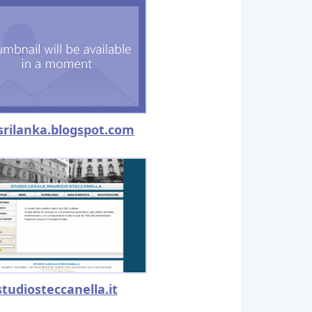
srilanka.blogspot.com
studiosteccanella.it