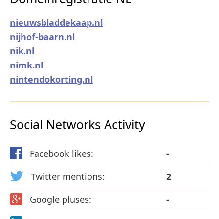
nieuwsbladdekaap.nl
nijhof-baarn.nl
nik.nl
nimk.nl
nintendokorting.nl
Social Networks Activity
Facebook likes:
-
Twitter mentions:
2
Google pluses:
-