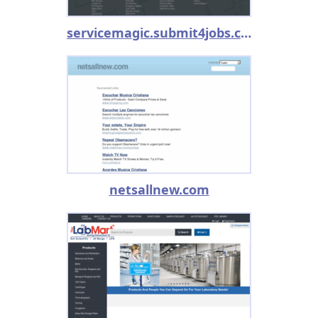
servicemagic.submit4jobs.com
netsallnew.com