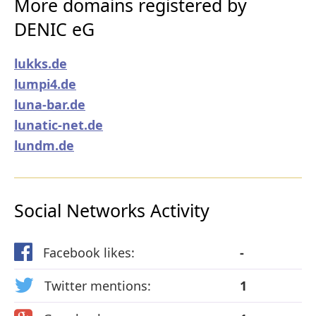
More domains registered by
DENIC eG
lukks.de
lumpi4.de
luna-bar.de
lunatic-net.de
lundm.de
Social Networks Activity
Facebook likes:
-
Twitter mentions:
1