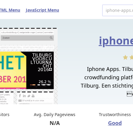
TML Menu
JavaScript Menu
iphone
Iphone Apps. Tilbu
crowdfunding plat
Tilburg. Een stichtin
e
sitors
Avg. Daily Pageviews
Trustworthiness
N/A
Good