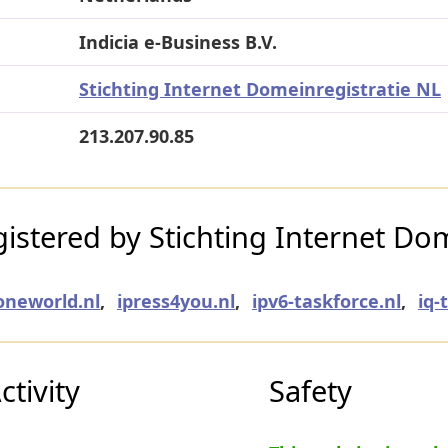
Indicia e-Business B.V.
Stichting Internet Domeinregistratie NL
213.207.90.85
stered by Stichting Internet Dom
oneworld.nl
,
ipress4you.nl
,
ipv6-taskforce.nl
,
iq-
tivity
Safety