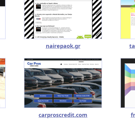
nairepaok.gr
ta
carproscredit.com
f