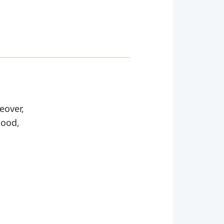
eover,
good,