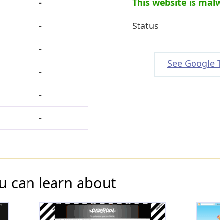
-
This website is mal
-
Status
-
See Google 
-
-
-
u can learn about