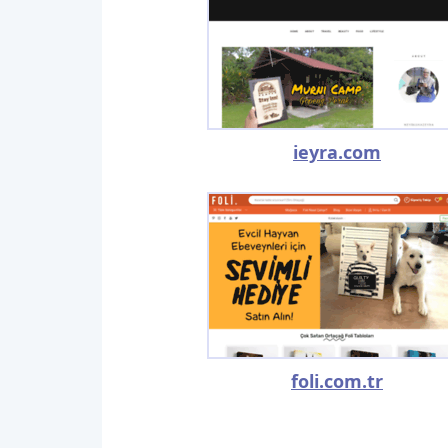
ieyra.com
foli.com.tr