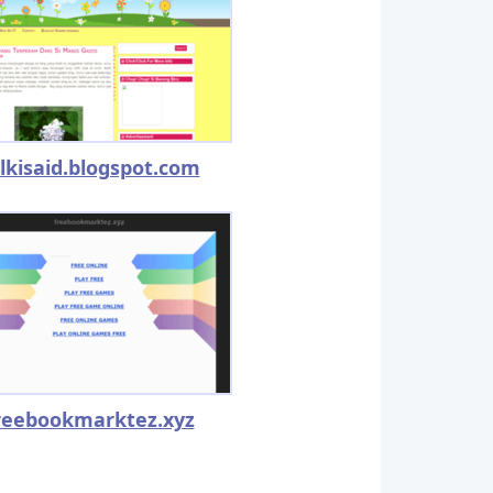
lkisaid.blogspot.com
reebookmarktez.xyz