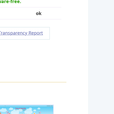
ware-free.
ok
Transparency Report