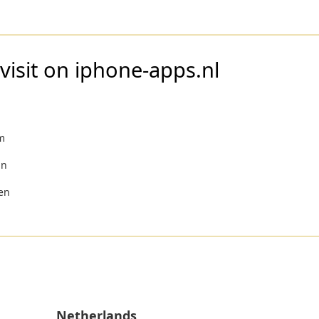
visit on iphone-apps.nl
rm
an
 en
Netherlands