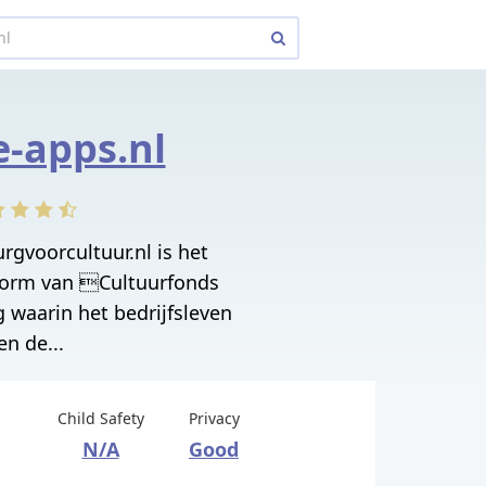
-apps.nl
rgvoorcultuur.nl is het
form van Cultuurfonds
g waarin het bedrijfsleven
n de...
Child Safety
Privacy
N/A
Good