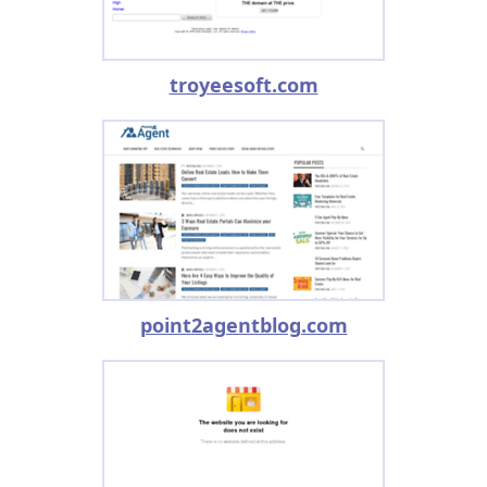
troyeesoft.com
point2agentblog.com