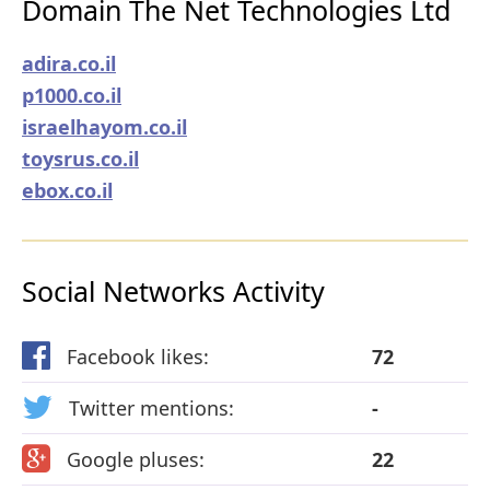
Domain The Net Technologies Ltd
adira.co.il
p1000.co.il
israelhayom.co.il
toysrus.co.il
ebox.co.il
Social Networks Activity
Facebook likes:
72
Twitter mentions:
-
Google pluses:
22