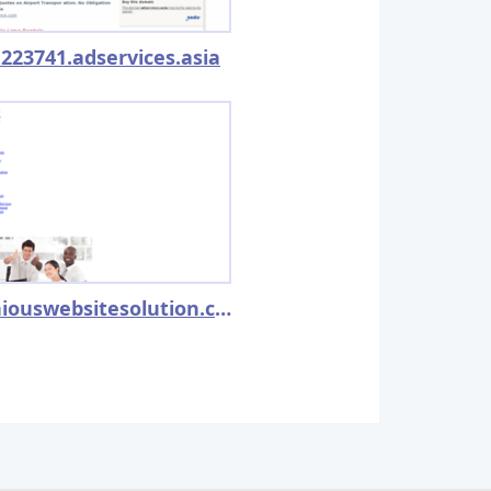
223741.adservices.asia
ingeniouswebsitesolution.com