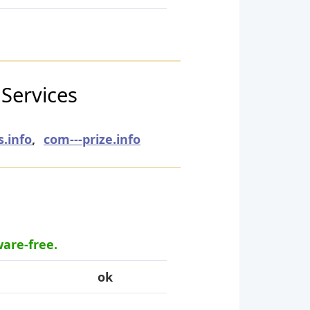
 Services
s.info
,
com---prize.info
ware-free.
ok