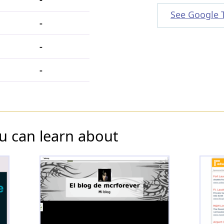
See Google 
-
-
-
u can learn about