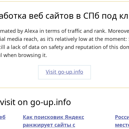
ботка веб сайтов в СПб под кл
imated by Alexa in terms of traffic and rank. Moreove
al media reach, as it’s relatively low at the moment: 
ill a lack of data on safety and reputation of this do
ul when browsing it.
Visit go-up.info
visit on go-up.info
еб
Как поисковик Яндекс
Росс
ранжирует сайты с
мест