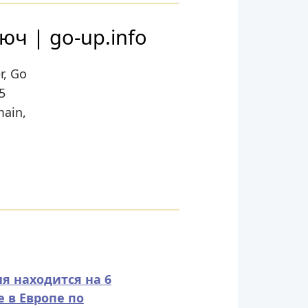
юч | go-up.info
r, Go
5
main,
ия находится на 6
е в Европе по