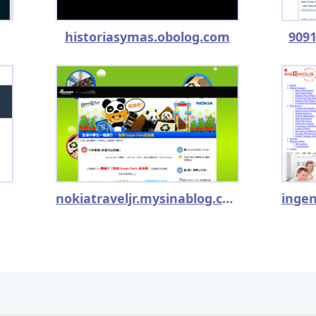
historiasymas.obolog.com
9091
nokiatraveljr.mysinablog.com