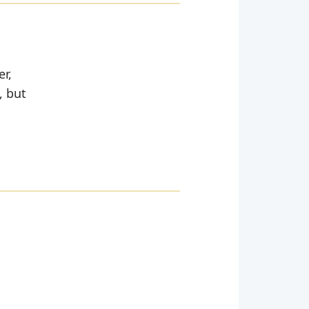
er,
, but