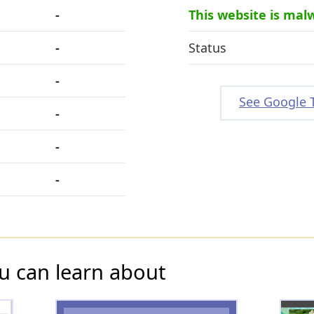
-
This website is mal
-
Status
-
See Google 
-
-
-
u can learn about