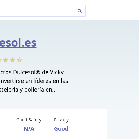
esol.es
uctos Dulcesol® de Vicky
vertirse en líderes en las
elería y bollería en...
Child Safety
Privacy
N/A
Good