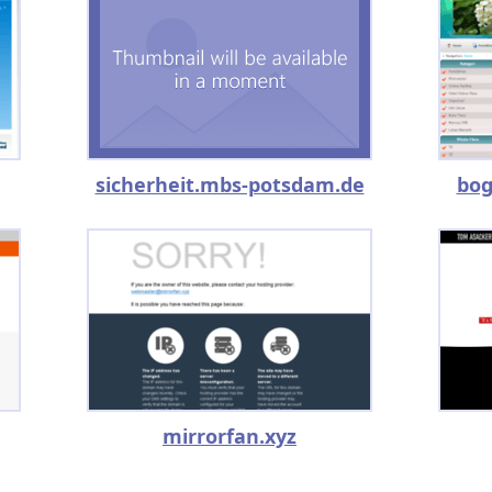
sicherheit.mbs-potsdam.de
bog
mirrorfan.xyz