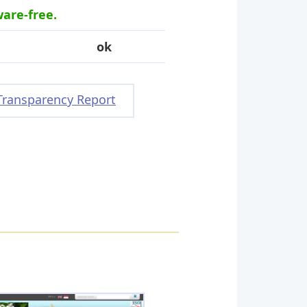
ware-free.
ok
Transparency Report