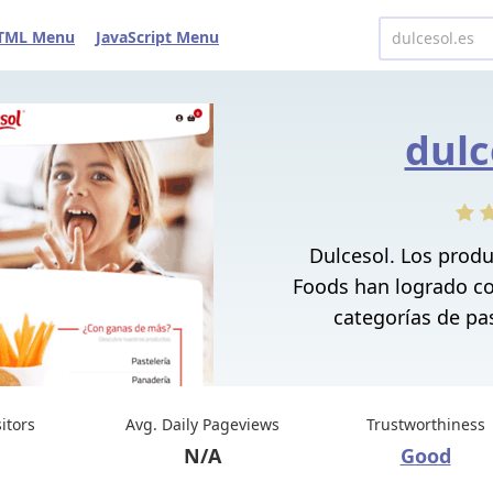
TML Menu
JavaScript Menu
dulc
Dulcesol. Los prod
Foods han logrado con
categorías de past
sitors
Avg. Daily Pageviews
Trustworthiness
N/A
Good