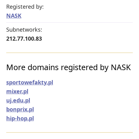
Registered by:
NASK
Subnetworks:
212.77.100.83
More domains registered by NASK
sportowefakty.pl
mixer.pl
uj.edu.pl
bonprix.pl
hip-hop.pl