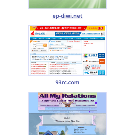
ep-diwi.net
93rc.com