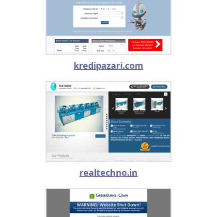
kredipazari.com
realtechno.in