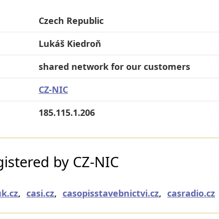
Czech Republic
Lukáš Kiedroň
shared network for our customers
CZ-NIC
185.115.1.206
istered by CZ-NIC
uk.cz
,
casi.cz
,
casopisstavebnictvi.cz
,
casradio.cz