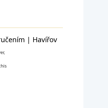
ručením | Havířov
er,
this