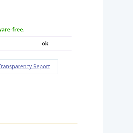
ware-free.
ok
Transparency Report