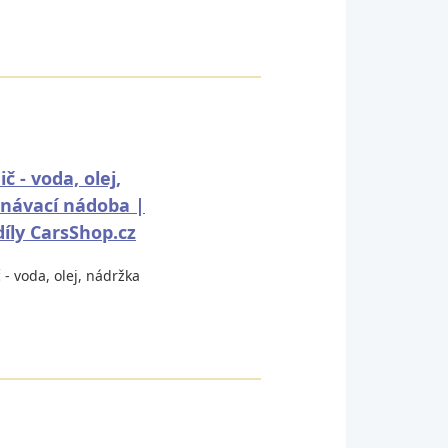
č - voda, olej,
návací nádoba |
íly CarsShop.cz
 - voda, olej, nádržka