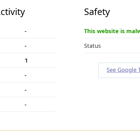
tivity
Safety
-
This website is mal
-
Status
1
See Google 
-
-
-