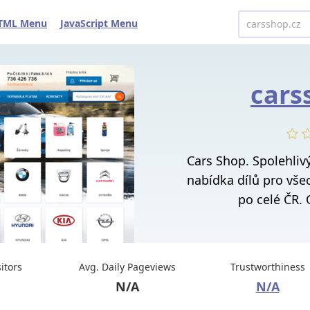
TML Menu
JavaScript Menu
cars
Cars Shop. Spolehlivý
nabídka dílů pro vše
po celé ČR. 
sitors
Avg. Daily Pageviews
Trustworthiness
N/A
N/A