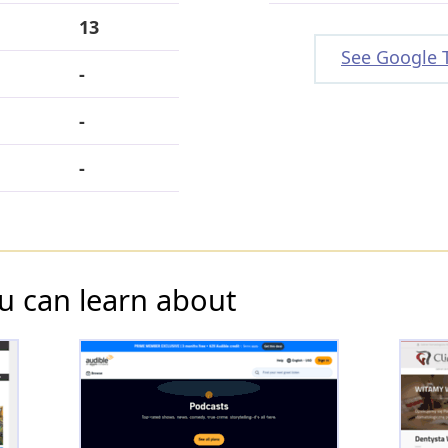
13
See Google 
-
-
-
u can learn about