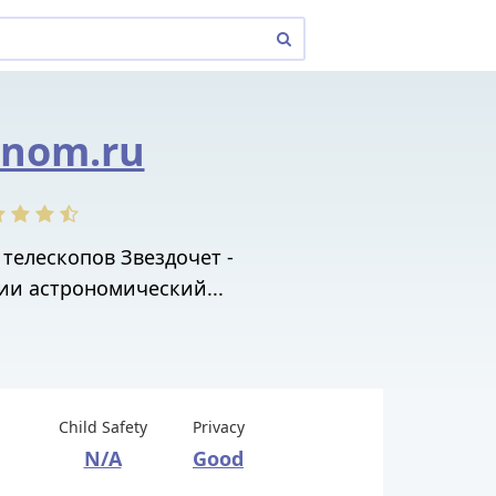
onom.ru
телескопов Звездочет -
ии астрономический...
Child Safety
Privacy
N/A
Good