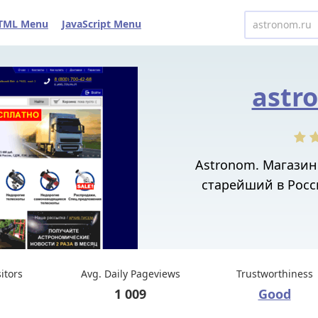
TML Menu
JavaScript Menu
astr
Astronom. Магазин 
старейший в Росс
sitors
Avg. Daily Pageviews
Trustworthiness
1 009
Good