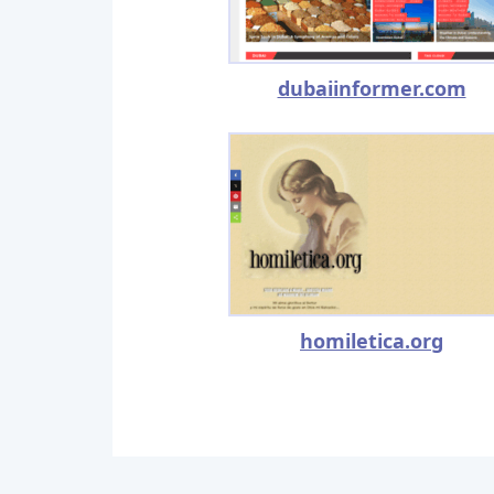
dubaiinformer.com
homiletica.org