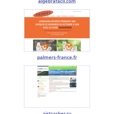
algebrafacil.com
palmers-france.fr
aistracker.ru