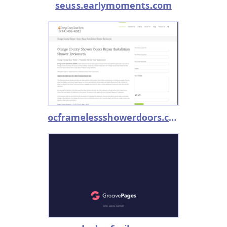
seuss.earlymoments.com
ocframelessshowerdoors.com