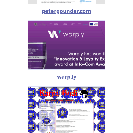
petergounder.com
warp.ly